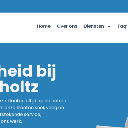
Home
Over ons
Diensten
Faq’
eid bij
holtz
nze klanten altijd op de eerste
m onze klanten snel, veilig en
itstekende service,
 ons werk.