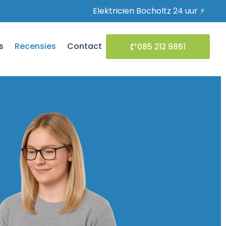
Elektricien Bocholtz 24 uur ⚡
s
Recensies
Contact
085 212 9861